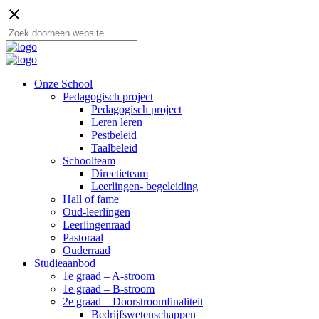
close
Onze School
Pedagogisch project
Pedagogisch project
Leren leren
Pestbeleid
Taalbeleid
Schoolteam
Directieteam
Leerlingen- begeleiding
Hall of fame
Oud-leerlingen
Leerlingenraad
Pastoraal
Ouderraad
Studieaanbod
1e graad – A-stroom
1e graad – B-stroom
2e graad – Doorstroomfinaliteit
Bedrijfswetenschappen