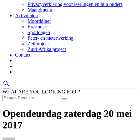
Privacyverklaring voor leerlingen en hun ouders
Maandmenu
Activiteiten
Moorddiner
Erasmus+
Sportdagen
Peter- en meterwerking
Zeilproject
Zuid-Afrika project
Contact
search
WHAT ARE YOU LOOKING FOR ?
Opendeurdag zaterdag 20 mei
2017