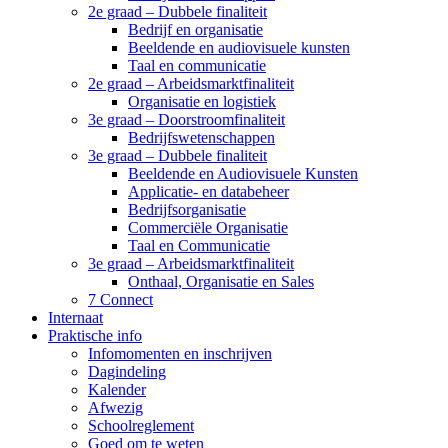
2e graad – Dubbele finaliteit
Bedrijf en organisatie
Beeldende en audiovisuele kunsten
Taal en communicatie
2e graad – Arbeidsmarktfinaliteit
Organisatie en logistiek
3e graad – Doorstroomfinaliteit
Bedrijfswetenschappen
3e graad – Dubbele finaliteit
Beeldende en Audiovisuele Kunsten
Applicatie- en databeheer
Bedrijfsorganisatie
Commerciële Organisatie
Taal en Communicatie
3e graad – Arbeidsmarktfinaliteit
Onthaal, Organisatie en Sales
7 Connect
Internaat
Praktische info
Infomomenten en inschrijven
Dagindeling
Kalender
Afwezig
Schoolreglement
Goed om te weten